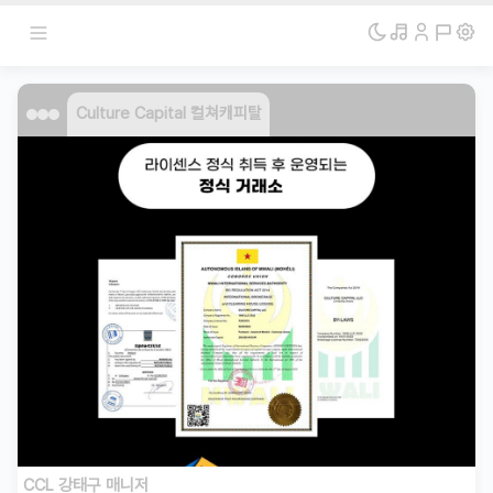
Culture Capital 컬쳐캐피탈
CCL 강태구 매니저