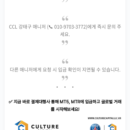
CCL 강태구 매니저 (📞 010-9703-3772)에게 즉시 문의 주
세요.
다른 매니저에게 요청 시 입금 확인이 지연될 수 있습니다.
✅ 지금 바로 결제대행사 통해 MT5, MTR에 입금하고 글로벌 거래
를 시작해보세요!