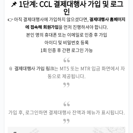
📌 1단계: CCL 결제대행사 가입 및 로그
인
👉 아직 결제대행사에 가입하지 않으셨다면,
결제대행사 홈페이지
을 먼저 진행하셔야 합니다.
에 접속해 회원가입
본인 명의 휴대폰 또는 이메일로 인증 후 가입
아이디 및 비밀번호 등록
1회 인증 후 간편 로그인 가능
📎
는 MT5 또는 MTR 입금 화면에서 자
결제대행사 가입 링크
동으로 제공됩니다.
가입 후, 로그인하면 결제대행사 잔액과 메뉴가 표시됩니다.