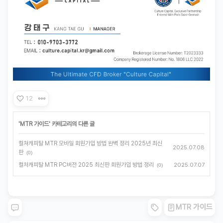
12
'
MTR 가이드
' 카테고리의 다른 글
컬쳐캐피탈 MTR 모바일 회원가입 방법 완벽 정리 2025년 최신
2025.07.08
판
(0)
컬처캐피탈 MTR PC버전 2025 최신판 회원가입 방법 정리
2025.07.07
(0)
MTR 가이드