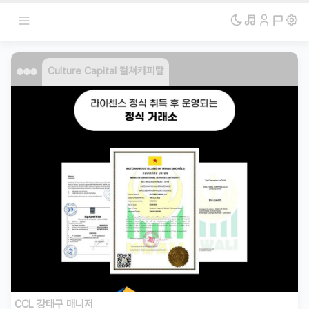
Culture Capital 컬쳐캐피탈
CCL 강태구 매니저