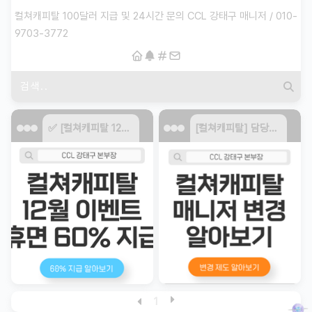
컬쳐캐피탈 100달러 지급 및 24시간 문의 CCL 강태구 매니저 / 010-
9703-3772
✅ [컬쳐캐피탈 12월 이벤트] 잠든 계좌 깨우고 역대급 60% 크레딧 보너스 챙기세요!
[컬쳐캐피탈] 담당자 연락 두절? 매니저 변경 신청하는 법
1