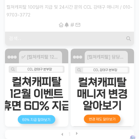
컬쳐캐피탈 100달러 지급 및 24시간 문의 CCL 강태구 매니저 / 010-
9703-3772
✅ [컬쳐캐피탈 12월 이벤트] 잠든 계좌 깨우고 역대급 60% 크레딧 보너스 챙기세요!
[컬쳐캐피탈] 담당자 연락 두절? 매니저 변경 신청하는 법
1