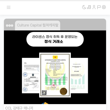
Culture Capital 컬쳐캐피탈
CCL 강태구 매니저