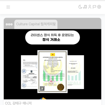
Culture Capital 컬쳐캐피탈
CCL 강태구 매니저